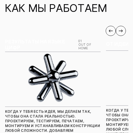
КАК МЫ РАБОТАЕМ
Оставь контакт
РЕЗУЛЬТАТЫ НА ЯЗЫКЕ
Мы свяжемся и поможем понять,
01
ОТ ИДЕИ 
OUT OF
ЦИФР
HOME
что подходит именно тебе!
Имя
Контактный
+38
номер
Электронная
почта
КОГДА У ТЕБ
КОГДА У ТЕБЯ ЕСТЬ ИДЕЯ, МЫ ДЕЛАЕМ ТАК,
Сообщение
*Необязательно
ЧТОБЫ ОНА 
ЧТОБЫ ОНА СТАЛА РЕАЛЬНОСТЬЮ.
ПРОЕКТИРУЕМ
ПРОЕКТИРУЕМ, ТЕСТИРУЕМ, ПЕЧАТАЕМ,
МОНТИРУЕМ 
МОНТИРУЕМ И УСТАНАВЛИВАЕМ КОНСТРУКЦИИ
ЛЮБОЙ СЛОЖ
ЛЮБОЙ СЛОЖНОСТИ. ДОБАВЛЯЕМ