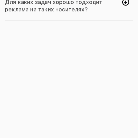
Для каких задач хорошо подходит
реклама на таких носителях?
Идеальный формат для долгосрочных
имиджевых кампаний. Когда нужно
закрепиться в сознании аудитории всерьёз и
надолго.