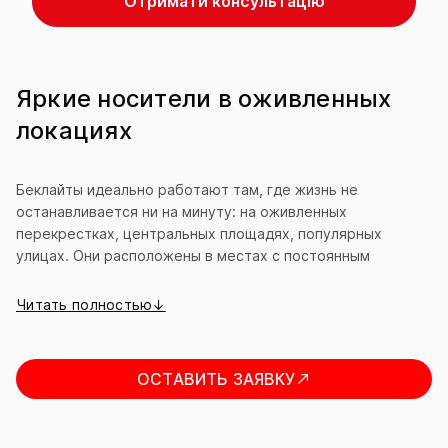
Отримати консультацію
Яркие носители в оживленных
локациях
Беклайты идеально работают там, где жизнь не
останавливается ни на минуту: на оживленных
перекрестках, центральных площадях, популярных
улицах. Они расположены в местах с постоянным
потоком машин и людей, поэтому реклама получает
максимум внимания. Большие размеры и удачное
Читать полностью↓
расположение делают их одинаково эффективными как
для водителей, так и для пешеходов.
ОСТАВИТЬ ЗАЯВКУ