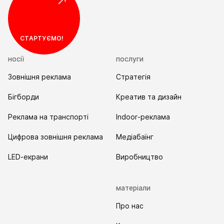
Я прочитав та погоджуюсь з
Правилами
використання та Політикою конфіденційності
СТАРТУЄМО!
Надіслати
носії
послуги
Зовнішня реклама
Стратегія
Бігборди
Креатив та дизайн
Реклама на транспорті
Indoor-реклама
Цифрова зовнішня реклама
Медіабаїнг
LED-екрани
Виробництво
матеріали
Про нас