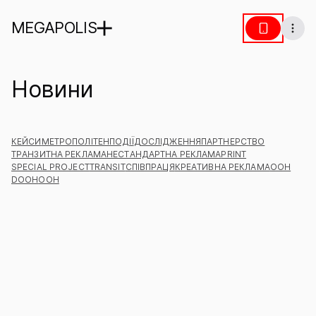
MEGAPOLIS
Новини
КЕЙСИ
МЕТРОПОЛІТЕН
ПОДІЇ
ДОСЛІДЖЕННЯ
ПАРТНЕРСТВО
ТРАНЗИТНА РЕКЛАМА
НЕСТАНДАРТНА РЕКЛАМА
PRINT
SPECIAL PROJECT
TRANSIT
СПІВПРАЦЯ
КРЕАТИВНА РЕКЛАМА
ООН
DOOH
OOH