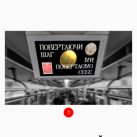
СЛОВО «КОПІЙКА» МИ ЧУЄМО З ДИТИНСТВА, АЛЕ ВОНО
НІКОЛИ НЕ БУЛО НАШИМ. ЦЕ ЧУЖИЙ СИМВОЛ, ЩО ВИПАДКОВО
ЗАЛИШИВСЯ У ЩОДЕННОМУ ВЖИТКУ. СЬОГОДНІ НАСТАВ ЧАС
ЙОГО ЗАМІНИТИ. «ШАГ» — АВТЕНТИЧНА УКРАЇНСЬКА НАЗВА, З
ІСТОРІЄЮ, ЯКА ТЯГНЕТЬСЯ ЩЕ З XVII СТОЛІТТЯ.
Ми долучилися до інформаційної кампанії
«Повертаючи шаг, ми повертаємо себе»
TRANSIT
1