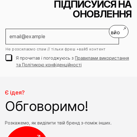
ПІДПИСУЙСЯ НА
ОНОВЛЕННЯ
Залишай контакт
Ми зв’яжемось і допоможемо
вйо
зрозуміти, що підійде саме тобі!
Не розсилаємо спам // тільки фреш +вайб контент
Ім’я
Я прочитав і погоджуюсь з
Правилами використання
та Політикою конфіденційності
Контактний
+38
номер
Електронна
скринька
Є ідея?
Обговоримо!
Повідомлення
*Необов'язково
Розкажемо, як виділити твій бренд з-поміж інших.