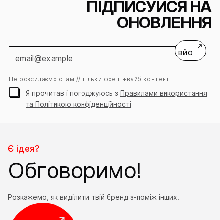
ПІДПИСУЙСЯ НА
ОНОВЛЕННЯ
Залишай контакт
Ми зв’яжемось і допоможемо
вйо
зрозуміти, що підійде саме тобі!
Не розсилаємо спам // тільки фреш +вайб контент
Ім’я
Я прочитав і погоджуюсь з
Правилами використання
та Політикою конфіденційності
Контактний
+38
номер
Електронна
скринька
Є ідея?
Обговоримо!
Повідомлення
*Необов'язково
Розкажемо, як виділити твій бренд з-поміж інших.