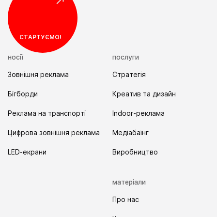
Я прочитав та погоджуюсь з
Правилами
використання та Політикою конфіденційності
СТАРТУЄМО!
Надіслати
носії
послуги
Зовнішня реклама
Стратегія
Бігборди
Креатив та дизайн
Реклама на транспорті
Indoor-реклама
Цифрова зовнішня реклама
Медіабаїнг
LED-екрани
Виробництво
матеріали
Про нас