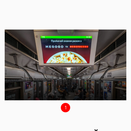
У КИЇВСЬКОМУ МЕТРО З’ЯВИВСЯ НОВИЙ КОНТЕНТ, ЯКИЙ
ОЖИВЛЯЄ ЗВИЧНІ МАРШРУТИ. ЦЬОГО РАЗУ МИ ОБ’ЄДНАЛИСЯ
З MEGOGO — МІЖНАРОДНИМ МЕДІАСЕРВІСОМ, ЯКИЙ УЖЕ
ПОНАД ДЕСЯТЬ РОКІВ РОЗВИВАЄ ЕКОСИСТЕМУ ВІДЕО Й АУДІО
ДЛЯ МІЛЬЙОНІВ КОРИСТУВАЧІВ.
Про кіно — дорогою: вікторина Megogo і
Megapolis+ у метро
ТРАНЗИТНА РЕКЛАМА
МЕТРОПОЛІТЕН
1