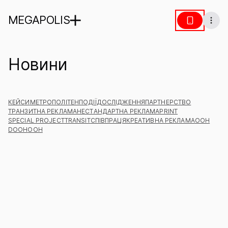
MEGAPOLIS
Новини
КЕЙСИ
МЕТРОПОЛІТЕН
ПОДІЇ
ДОСЛІДЖЕННЯ
ПАРТНЕРСТВО
ТРАНЗИТНА РЕКЛАМА
НЕСТАНДАРТНА РЕКЛАМА
PRINT
SPECIAL PROJECT
TRANSIT
СПІВПРАЦЯ
КРЕАТИВНА РЕКЛАМА
ООН
DOOH
OOH