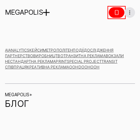
MEGAPOLIS
AI
ANALYTICS
КЕЙСИ
МЕТРОПОЛІТЕН
ПОДІЇ
ДОСЛІДЖЕННЯ
ПАРТНЕРСТВО
ВИРОБНИЦТВО
ТРАНЗИТНА РЕКЛАМА
ВОКЗАЛИ
НЕСТАНДАРТНА РЕКЛАМА
PRINT
SPECIAL PROJECT
TRANSIT
СПІВПРАЦЯ
КРЕАТИВНА РЕКЛАМА
ООН
DOOH
OOH
MEGAPOLIS+
БЛОГ