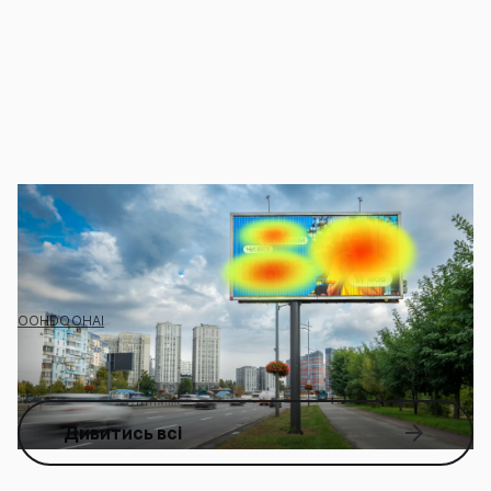
ЧИ ПРИВЕРНЕ ТВІЙ БІЛБОРД УВАГУ? ЧИ ВЗАГАЛІ ХТОСЬ ЙОГО
ПОМІТИТЬ СЕРЕД СОТЕНЬ ІНШИХ?
ШІ-інструмент Megapolis+ покаже, що не так з
креативом ще до розміщення
OOH
DOOH
AI
Дивитись всі