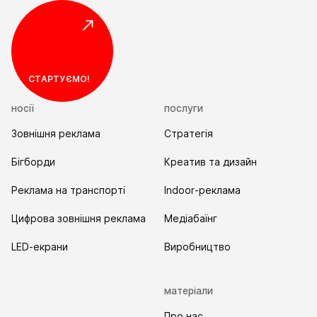
Я прочитав та погоджуюсь з
Правилами
використання та Політикою конфіденційності
Надіслати
СТАРТУЄМО!
носії
послуги
Зовнішня реклама
Стратегія
Бігборди
Креатив та дизайн
Реклама на транспорті
Indoor-реклама
Цифрова зовнішня реклама
Медіабаїнг
LED-екрани
Виробництво
матеріали
Про нас