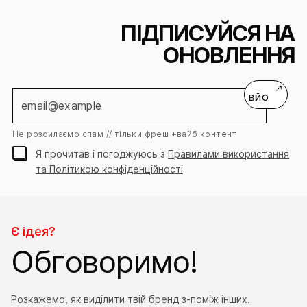
ПІДПИСУЙСЯ НА
ОНОВЛЕННЯ
Залишай контакт
Ми зв’яжемось і допоможемо
вйо
зрозуміти, що підійде саме тобі!
Ім’я
Не розсилаємо спам // тільки фреш +вайб контент
Я прочитав і погоджуюсь з
Правилами використання
Контактний
та Політикою конфіденційності
+38
номер
Електронна
скринька
Є ідея?
Повідомлення
*Необов'язково
Обговоримо!
Розкажемо, як виділити твій бренд з-поміж інших.